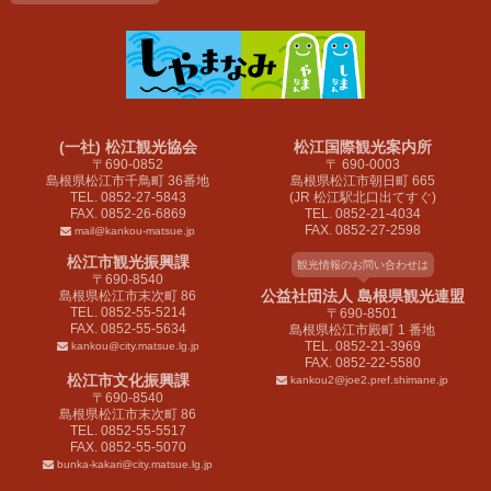
(一社) 松江観光協会
松江国際観光案内所
〒690-0852
〒 690-0003
島根県松江市千鳥町 36番地
島根県松江市朝日町 665
TEL. 0852-27-5843
(JR 松江駅北口出てすぐ)
FAX. 0852-26-6869
TEL. 0852-21-4034
FAX. 0852-27-2598
mail@kankou-matsue.jp
松江市観光振興課
観光情報のお問い合わせは
〒690-8540
公益社団法人 島根県観光連盟
島根県松江市末次町 86
TEL. 0852-55-5214
〒690-8501
FAX. 0852-55-5634
島根県松江市殿町 1 番地
TEL. 0852-21-3969
kankou@city.matsue.lg.jp
FAX. 0852-22-5580
松江市文化振興課
kankou2@joe2.pref.shimane.jp
〒690-8540
島根県松江市末次町 86
TEL. 0852-55-5517
FAX. 0852-55-5070
bunka-kakari@city.matsue.lg.jp