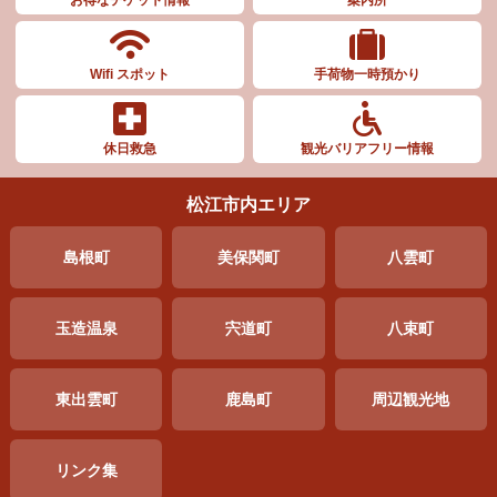
お得なチケット情報
案内所
Wifi スポット
手荷物一時預かり
休日救急
観光バリアフリー情報
松江市内エリア
島根町
美保関町
八雲町
玉造温泉
宍道町
八束町
東出雲町
鹿島町
周辺
観光地
リンク集