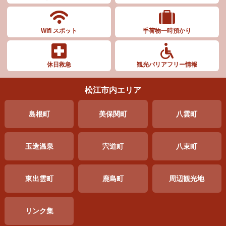
Wifi スポット
手荷物一時預かり
休日救急
観光バリアフリー情報
松江市内エリア
島根町
美保関町
八雲町
玉造温泉
宍道町
八束町
東出雲町
鹿島町
周辺
観光地
リンク集