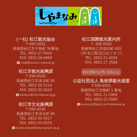
(一社) 松江観光協会
松江国際観光案内所
〒690-0852
〒 690-0003
島根県松江市千鳥町 36番地
島根県松江市朝日町 665
TEL. 0852-27-5843
(JR 松江駅北口出てすぐ)
FAX. 0852-26-6869
TEL. 0852-21-4034
FAX. 0852-27-2598
mail@kankou-matsue.jp
松江市観光振興課
観光情報のお問い合わせは
〒690-8540
公益社団法人 島根県観光連盟
島根県松江市末次町 86
TEL. 0852-55-5214
〒690-8501
FAX. 0852-55-5634
島根県松江市殿町 1 番地
TEL. 0852-21-3969
kankou@city.matsue.lg.jp
FAX. 0852-22-5580
松江市文化振興課
kankou2@joe2.pref.shimane.jp
〒690-8540
島根県松江市末次町 86
TEL. 0852-55-5517
FAX. 0852-55-5070
bunka-kakari@city.matsue.lg.jp