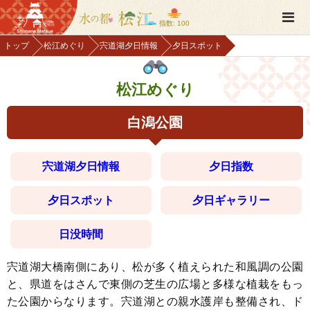
指数: 100
トップ
松江めぐり
宍道湖夕日情報
夕日スポット
松江めぐり
白潟公園
宍道湖夕日情報
夕日指数
夕日スポット
夕日ギャラリー
日没時間
宍道湖大橋南側にあり、松が多く植えられた和風調の公園
と、県道をはさんで東側の芝生の広場と多様な植栽をもっ
た公園からなります。宍道湖との親水護岸も整備され、ド