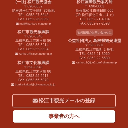
(一社) 松江観光協会
松江国際観光案内所
〒690-0852
〒 690-0003
島根県松江市千鳥町 36番地
島根県松江市朝日町 665
TEL. 0852-27-5843
(JR 松江駅北口出てすぐ)
FAX. 0852-26-6869
TEL. 0852-21-4034
FAX. 0852-27-2598
mail@kankou-matsue.jp
松江市観光振興課
観光情報のお問い合わせは
〒690-8540
公益社団法人 島根県観光連盟
島根県松江市末次町 86
TEL. 0852-55-5214
〒690-8501
FAX. 0852-55-5634
島根県松江市殿町 1 番地
TEL. 0852-21-3969
kankou@city.matsue.lg.jp
FAX. 0852-22-5580
松江市文化振興課
kankou2@joe2.pref.shimane.jp
〒690-8540
島根県松江市末次町 86
TEL. 0852-55-5517
FAX. 0852-55-5070
bunka-kakari@city.matsue.lg.jp
松江市観光メールの登録
事業者の方へ