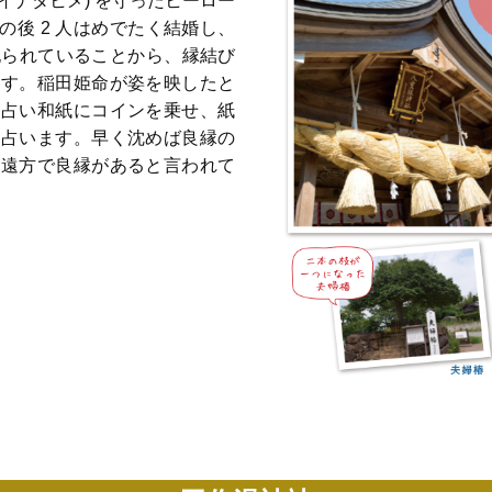
(イナタヒメ) を守ったヒーロー
の後 2 人はめでたく結婚し、
記られていることから、縁結び
ます。稲田姫命が姿を映したと
、占い和紙にコインを乗せ、紙
を占います。早く沈めば良縁の
と遠方で良縁があると言われて