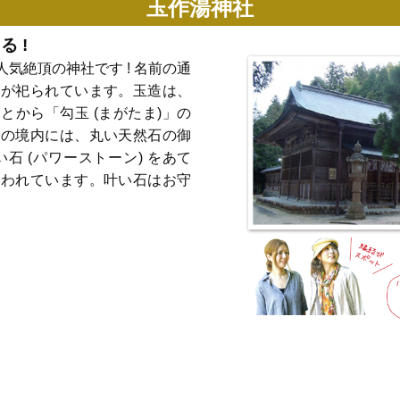
玉作湯神社
 !
気絶頂の神社です ! 名前の通
様が祀られています。玉造は、
から「勾玉 (まがたま)」の
社の境内には、丸い天然石の御
い石 (パワーストーン) をあて
言われています。叶い石はお守
。