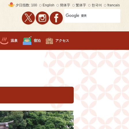
English
簡体字
繁体字
한국어
francais
夕日
指数: 100
温泉
宿泊
アクセス