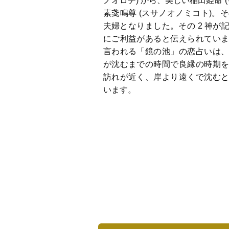
ノオロチ) から、美しい稲田姫命 
素戔鳴尊 (スサノオノミコト)。そ
夫婦となりました。その 2 神が
にご利益があると伝えられてい
言われる「鏡の池」の恋占いは
が沈むまでの時間で良縁の時期
訪れが近く、岸より遠くで沈む
います。