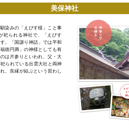
美保神社
お馴染みの「えびす様」こと事
 が祀られる神社で、「えびす
ます。「国譲り神話」では平和
「福徳円満」の神様としても有
るのは片参りといわれ、父・大
 が祀られている出雲大社と両神
われ、良縁が結ぶという習わし