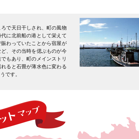
ころで天日干しされ、町の風物
時代に北前船の港として栄えて
で賑わっていたことから宿屋が
など、その当時を偲ぶものが今
道でもあり、町のメインストリ
濡れると石畳が薄水色に変わる
ようです。