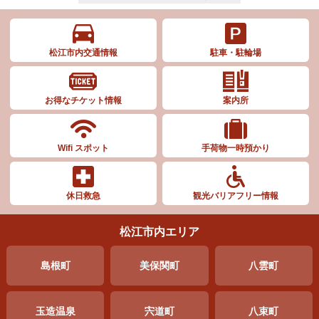
松江市内交通情報
駐車・駐輪場
お得なチケット情報
案内所
Wifi スポット
手荷物一時預かり
休日救急
観光バリアフリー情報
松江市内エリア
島根町
美保関町
八雲町
玉造温泉
宍道町
八束町