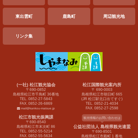
東出雲町
鹿島町
周辺
観光地
リンク集
(一社) 松江観光協会
松江国際観光案内所
〒690-0852
〒 690-0003
島根県松江市千鳥町 36番地
島根県松江市朝日町 665
TEL. 0852-27-5843
(JR 松江駅北口出てすぐ)
FAX. 0852-26-6869
TEL. 0852-21-4034
FAX. 0852-27-2598
mail@kankou-matsue.jp
松江市観光振興課
観光情報のお問い合わせは
〒690-8540
公益社団法人 島根県観光連盟
島根県松江市末次町 86
TEL. 0852-55-5214
〒690-8501
FAX. 0852-55-5634
島根県松江市殿町 1 番地