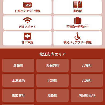
お得なチケット情報
案内所
Wifi スポット
手荷物一時預かり
休日救急
観光バリアフリー情報
松江市内エリア
島根町
美保関町
八雲町
玉造温泉
宍道町
八束町
東出雲町
鹿島町
周辺
観光地