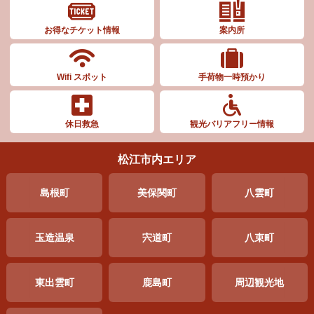
お得なチケット情報
案内所
Wifi スポット
手荷物一時預かり
休日救急
観光バリアフリー情報
松江市内エリア
島根町
美保関町
八雲町
玉造温泉
宍道町
八束町
東出雲町
鹿島町
周辺
観光地