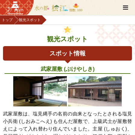
指数: 100
トップ
観光スポット
観光スポット
スポット情報
武家屋敷 (ぶけやしき)
武家屋敷は、塩見縄手の名前の由来となったとされる塩見
小兵衛 (しおみこへえ) も住んだ屋敷で、上級武士が屋敷替
えによって入れ替わり住んでいました。主屋 (しゅおく)、