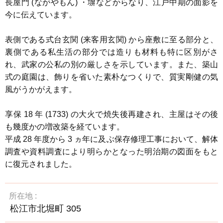
長屋門 (ながやもん) ・塀などからなり、江戸中期の面影を
今に伝えています。
表側である式台玄関 (来客用玄関) から座敷に至る部分と、
裏側である私生活の部分では造りも材料も特に区別がさ
れ、武家の公私の別の厳しさを示しています。また、築山
式の庭園は、飾りを省いた素朴なつくりで、質実剛健の気
風がうかがえます。
享保 18 年 (1733) の大火で焼失後再建され、主屋はその後
も幾度かの増改築を経ています。
平成 28 年度から 3 ヵ年に及ぶ保存修理工事において、解体
調査や資料調査により明らかとなった明治期の図面をもと
に復元されました。
所在地
松江市北堀町 305