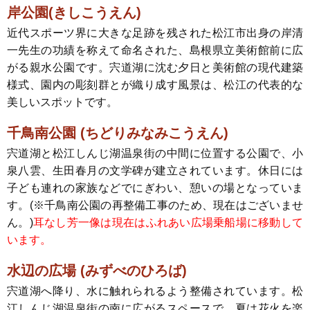
岸公園(きしこうえん)
近代スポーツ界に大きな足跡を残された松江市出身の岸清
一先生の功績を称えて命名された、島根県立美術館前に広
がる親水公園です。宍道湖に沈む夕日と美術館の現代建築
様式、園内の彫刻群とが織り成す風景は、松江の代表的な
美しいスポットです。
千鳥南公園 (ちどりみなみこうえん)
宍道湖と松江しんじ湖温泉街の中間に位置する公園で、小
泉八雲、生田春月の文学碑が建立されています。休日には
子ども連れの家族などでにぎわい、憩いの場となっていま
す。(※千鳥南公園の再整備工事のため、現在はございませ
ん。)
耳なし芳一像は現在はふれあい広場乗船場に移動して
います。
水辺の広場 (みずべのひろば)
宍道湖へ降り、水に触れられるよう整備されています。松
江しんじ湖温泉街の南に広がるスペースで、夏は花火を楽