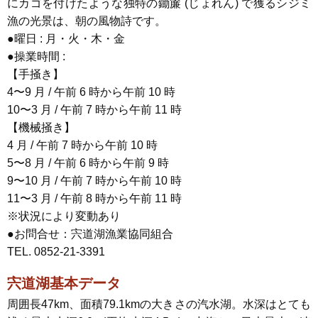
にカゴを付けたような独特の鋤簾 (じょれん) で獲るシジミ
漁の光景は、朝の風物詩です。
●曜日 : 月・火・木・金
●操業時間 :
【手掻き】
4〜9 月 / 午前 6 時から午前 10 時
10〜3 月 / 午前 7 時から午前 11 時
【機械掻き】
4 月 / 午前 7 時から午前 10 時
5〜8 月 / 午前 6 時から午前 9 時
9〜10 月 / 午前 7 時から午前 10 時
11〜3 月 / 午前 8 時から午前 11 時
※状況により変動あり
●お問合せ：宍道湖漁業協同組合
TEL. 0852-21-3391
宍道湖基本データ
周囲長47km、面積79.1kmの大きさの汽水湖。水深はとても