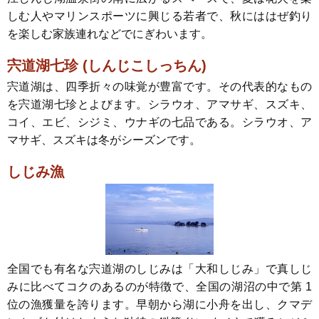
しむ人やマリンスポーツに興じる若者で、秋にははぜ釣り
を楽しむ家族連れなどでにぎわいます。
宍道湖七珍 (しんじこしっちん)
宍道湖は、四季折々の味覚が豊富です。その代表的なもの
を宍道湖七珍とよびます。シラウオ、アマサギ、スズキ、
コイ、エビ、シジミ、ウナギの七品である。シラウオ、ア
マサギ、スズキは冬がシーズンです。
しじみ漁
全国でも有名な宍道湖のしじみは「大和しじみ」で真しじ
みに比べてコクのあるのが特徴で、全国の湖沼の中で第 1
位の漁獲量を誇ります。早朝から湖に小舟を出し、クマデ