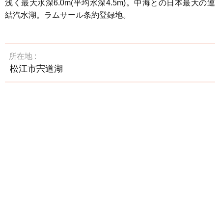
浅く最大水深6.0m(平均水深4.5m)。中海との日本最大の連
結汽水湖。ラムサール条約登録地。
所在地
松江市宍道湖