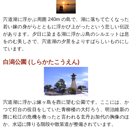
宍道湖に浮かぶ周囲 240m の島で、湖に落ちて亡くなった
若い嫁の身がらとともに浮かび上がったという悲しい伝説
があります。夕日に染まる湖に浮かぶ島のシルエットは息
をのむ美しさで、宍道湖の夕景をよりすばらしいものにし
ています。
白潟公園 (しらかたこうえん)
宍道湖に浮かぶ嫁ヶ島を西に望む公園です。ここには、か
つて灯台の役目をしていた青柳楼の大灯ろう、明治維新の
際に松江の危機を救ったと言われる玄丹お加代の胸像のほ
か、水辺に降りる階段や散策道が整備されています。