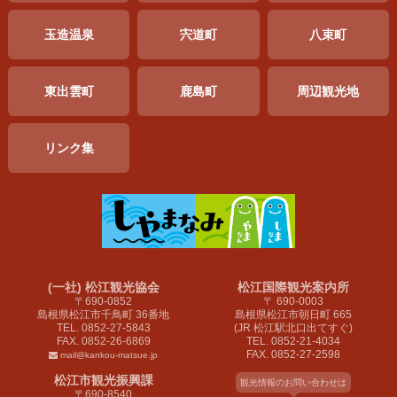
玉造温泉
宍道町
八束町
東出雲町
鹿島町
周辺
観光地
リンク集
(一社) 松江観光協会
松江国際観光案内所
〒690-0852
〒 690-0003
島根県松江市千鳥町 36番地
島根県松江市朝日町 665
TEL. 0852-27-5843
(JR 松江駅北口出てすぐ)
FAX. 0852-26-6869
TEL. 0852-21-4034
FAX. 0852-27-2598
mail@kankou-matsue.jp
松江市観光振興課
観光情報のお問い合わせは
〒690-8540