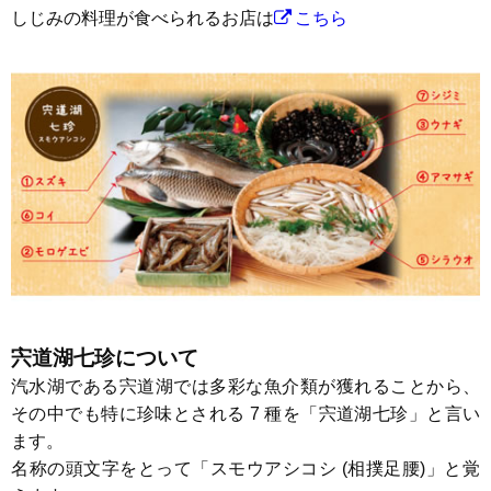
しじみの料理が食べられるお店は
こちら
宍道湖七珍について
汽水湖である宍道湖では多彩な魚介類が獲れることから、
その中でも特に珍味とされる 7 種を「宍道湖七珍」と言い
ます。
名称の頭文字をとって「スモウアシコシ (相撲足腰)」と覚