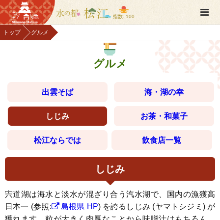
指数: 100
トップ
グルメ
グルメ
出雲そば
海・湖の幸
しじみ
お茶・和菓子
松江ならでは
飲食店一覧
しじみ
宍道湖は海水と淡水が混ざり合う汽水湖で、国内の漁獲高
日本一 (参照:
島根県 HP
) を誇るしじみ (ヤマトシジミ) が
獲れます。粒が大きく肉厚なことから味噌汁はもちろん、