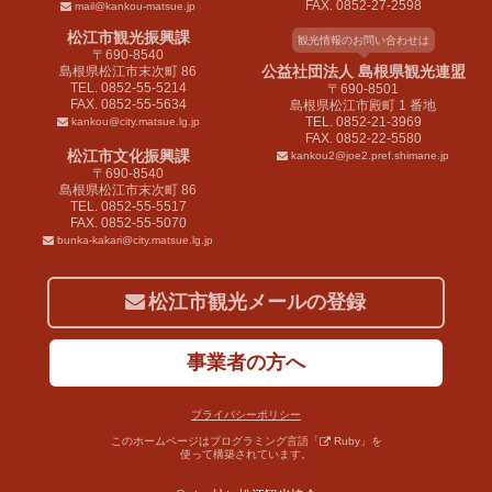
FAX. 0852-27-2598
mail@kankou-matsue.jp
松江市観光振興課
観光情報のお問い合わせは
〒690-8540
公益社団法人 島根県観光連盟
島根県松江市末次町 86
TEL. 0852-55-5214
〒690-8501
FAX. 0852-55-5634
島根県松江市殿町 1 番地
TEL. 0852-21-3969
kankou@city.matsue.lg.jp
FAX. 0852-22-5580
松江市文化振興課
kankou2@joe2.pref.shimane.jp
〒690-8540
島根県松江市末次町 86
TEL. 0852-55-5517
FAX. 0852-55-5070
bunka-kakari@city.matsue.lg.jp
松江市観光メールの登録
事業者の方へ
プライバシーポリシー
このホームページはプログラミング言語「
Ruby
」を
使って構築されています。