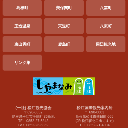
島根町
美保関町
八雲町
玉造温泉
宍道町
八束町
東出雲町
鹿島町
周辺
観光地
リンク集
(一社) 松江観光協会
松江国際観光案内所
〒690-0852
〒 690-0003
島根県松江市千鳥町 36番地
島根県松江市朝日町 665
TEL. 0852-27-5843
(JR 松江駅北口出てすぐ)
FAX. 0852-26-6869
TEL. 0852-21-4034