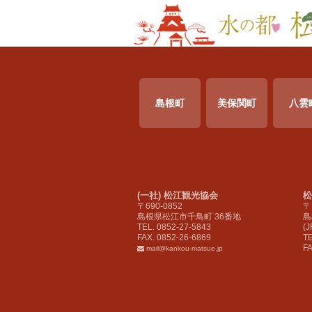
島根町
美保関町
八雲
(一社) 松江観光協会
松
〒690-0852
〒
島根県松江市千鳥町 36番地
島
TEL. 0852-27-5843
(
FAX. 0852-26-6869
TE
FA
mail@kankou-matsue.jp