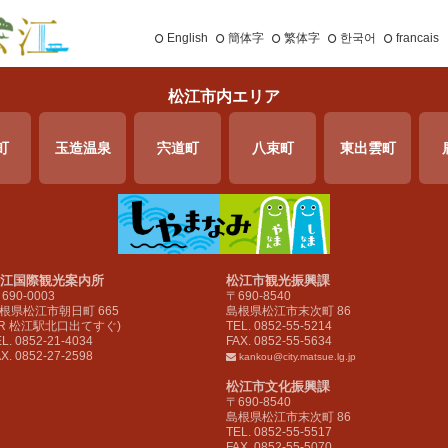
English
簡体字
繁体字
한국어
francais
松江市内エリア
町
玉造温泉
宍道町
八束町
東出雲町
江国際観光案内所
松江市観光振興課
 690-0003
〒690-8540
根県松江市朝日町 665
島根県松江市末次町 86
JR 松江駅北口出てすぐ)
TEL. 0852-55-5214
L. 0852-21-4034
FAX. 0852-55-5634
X. 0852-27-2598
kankou@city.matsue.lg.jp
松江市文化振興課
〒690-8540
島根県松江市末次町 86
TEL. 0852-55-5517
FAX. 0852-55-5070