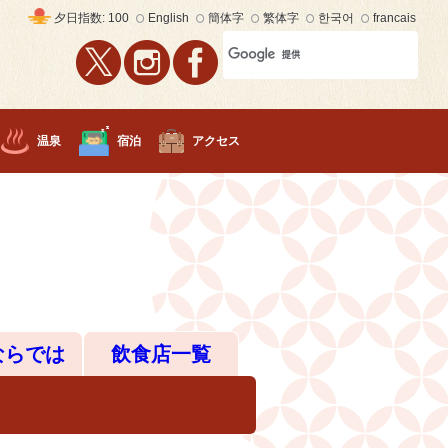
English
簡体字
繁体字
한국어
francais
夕日
指数: 100
温泉
宿泊
アクセス
ならでは
飲食店一覧