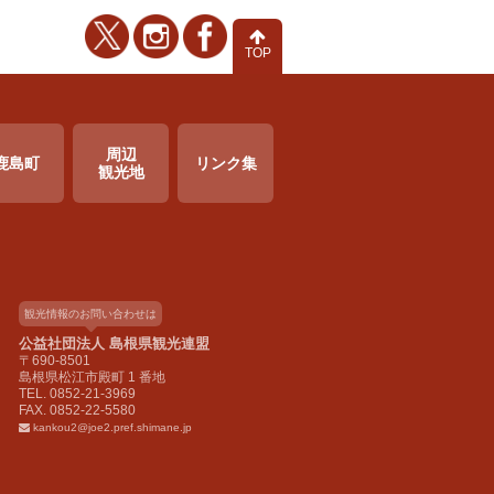
TOP
周辺
鹿島町
リンク集
観光地
観光情報のお問い合わせは
公益社団法人 島根県観光連盟
〒690-8501
島根県松江市殿町 1 番地
TEL. 0852-21-3969
FAX. 0852-22-5580
kankou2@joe2.pref.shimane.jp