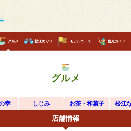
グルメ
松江めぐり
モデルコース
観光ガイド
グルメ
の幸
しじみ
お茶・和菓子
松江
店舗情報